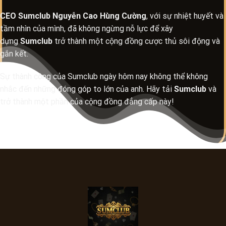
biệt. Giao diện mượt mà, cộng đồng thân thiện, và tôi
Điều này có thể gây khó khăn cho người chơi khi cần
vụ ngân hàng địa phương, có thể sẽ có các khoản phí
vừa thắng lớn ở bàn Tiến Lên miền Nam!’ Hay chị Linh,
CEO Sumclub
Nguyễn Cao Hùng Cường
, với sự nhiệt huyết và
giải đáp hoặc xử lý vấn đề khẩn cấp.
từ ngân hàng cụ thể áp dụng.
một người chơi Slot game, tâm sự: ‘Kho báu hải tặc
tầm nhìn của mình, đã không ngừng nỗ lực để xây
thực sự cuốn hút, đồ họa đẹp và những vòng quay
dựng
Sumclub
trở thành một cộng đồng cược thủ sôi động và
Chưa đa dạng ngôn ngữ
Sumclub hỗ trợ phương thức nạp/ rút tiền
miễn phí luôn khiến tôi phấn khích!”.
gắn kết.
nào?
Hiện tại, chúng tôi chưa hỗ trợ đầy đủ các ngôn ngữ,
Bên cạnh đó, anh Tùng- một cược thủ tại Sumclub
điều này có thể gây bất tiện cho người chơi ở các quốc
Sự thành công của Sumclub ngày hôm nay không thể không
Hiện tại, nhà cái hỗ trợ bốn phương thức giao dịch
cũng cho biết: “Việc
tải Sumclub
và đăng ký tài khoản
gia khác ngoài Việt Nam.
nhắc đến những đóng góp to lớn của anh. Hãy
tải
Sumclub
và
chính như sau:
chỉ mất chưa đầy 30 giây, quá là nhanh và tiện.” Quả
trở thành một phần của cộng đồng đẳng cấp này!
Khả năng tiếp cận ứng dụng
thực, ngoài các yếu tố người chơi vừa nêu ở trên, giao
Ngân hàng trực tuyến.
diện game được thiết kế tối ưu, dù bạn chơi trên PC
Một số người chơi có thể gặp khó khăn trong việc tải
Ví Momo.
hay di động, đều đảm bảo trải nghiệm mượt mà, không
và cài đặt ứng dụng của
Sumclub
, đặc biệt là trên các
Đổi thẻ điện thoại.
giật lag, cho phép bạn hoàn toàn đắm chìm vào thế
thiết bị di động cũ hoặc hệ điều hành không được hỗ
giới game bài đỉnh cao.
Chuyển tiền giữa các người dùng.
trợ. Điều này có thể hạn chế khả năng tiếp cận và trải
nghiệm của người dùng.
Thời gian hoàn tất các giao dịch tại sàn
Sumclub
Tại nhà cái, quy trình nhận tiền thưởng được thực hiện