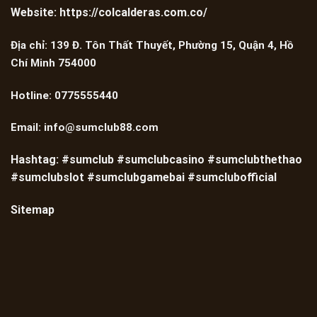
Làm sao để tải ứng dụng Sumclub về điện
Website:
https://colcalderas.com.co/
thường, nhà cái sẽ hoàn lại cho bạn một tỷ lệ phần
thoại?
Người chơi có thể dễ dàng cài đặt
App
trăm nhất định từ tổng số tiền cược hoặc từ lợi nhuận
Sumclub
trên cả hai hệ điều hành
Android
và
iOS
.
Địa chỉ: 139 Đ. Tôn Thất Thuyết, Phường 15, Quận 4, Hồ
anh em thu được trong suốt quá trình chơi.
Bạn chỉ cần truy cập link chính thức và làm theo
Chí Minh 754000
hướng dẫn để trải nghiệm tốc độ mượt mà, không
Tại sao không nhận được tiền thưởng?
lo bị chặn bởi các nhà mạng Việt Nam.
Hotline: 0775555440
Nếu anh em chưa nhận được tiền thưởng sau khi tham
Quy trình nạp và rút tiền tại hệ thống diễn ra
Email: info@
sumclub88.com
gia sự kiện khuyến mãi, hãy chắc chắn rằng anh em đã
như thế nào?
Cổng game Sumclub
tối ưu hóa
đáp ứng đầy đủ các điều kiện và quy định. Việc tuân
giao dịch thông qua mạng lưới liên kết với các
Hashtag: #sumclub #sumclubcasino #sumclubthethao
thủ những quy định này là rất quan trọng để đảm bảo
ngân hàng nội địa
, ví điện tử
Momo
và hệ thống
#sumclubslot #sumclubgamebai #sumclubofficial
anh em nhận được các ưu đãi và tiền thưởng từ nhà
thẻ cào
. Đặc biệt, tính năng
đổi thưởng
được xử lý
cái một cách công bằng.
tự động 24/7, giúp dòng tiền của khách hàng luôn
Sitemap
được luân chuyển nhanh chóng và an toàn.
Yêu cầu để tham gia chương trình khách hàng
thân thiết?
Kho trò chơi tại Sumclub có gì đặc sắc?
Chúng
tôi sở hữu danh mục trò chơi đa dạng từ
Game bài
Tham gia chương trình khách hàng thân thiết thật đơn
đổi thưởng
(Tiến lên, Phỏm),
Mini game
(Tài Xỉu,
giản! Chỉ cần chơi và tích lũy điểm thưởng từ các trò
Xóc Đĩa) đến các dòng
Nổ hũ (Slots)
có tỷ lệ