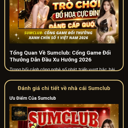
Tổng Quan Về Sumclub: Cổng Game Đổi
Thưởng Dẫn Đầu Xu Hướng 2026
Trong bối cảnh công nghệ số phát triển vượt bậc, bài
viết
giới thiệu Sumclub
khẳng định vị thế là một
trong những
cổng game đổi thưởng
tiên phong tại
Đánh giá chi tiết về nhà cái Sumclub
Việt Nam. Chúng tôi không chỉ mang đến một sân chơi
Ưu Điểm Của Sumclub
giải trí đa dạng, mà còn là địa chỉ tin cậy được hàng
triệu cược thủ lựa chọn nhờ những
tính năng vượt
trội, dịch vụ chuyên nghiệp và cam kết minh bạch
trong mọi hoạt động.