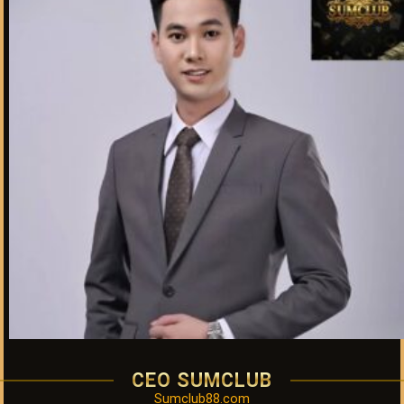
Banking), ví điện tử phổ biến (MoMo, ZaloPay), thẻ cào
điện thoại, và các kênh thanh toán trực tuyến khác.
Mọi giao dịch đều được mã hóa SSL 256-bit, bảo vệ
tài sản của bạn khỏi mọi rủi ro.
2. Rút Tiền Sumclub Dễ Dàng, Thưởng Về Tay Tức
Thì:
Quy trình rút tiền tại Sumclub
cũng được tối ưu
hóa để mang lại sự thuận tiện tối đa. Chỉ với vài thao
tác đơn giản, tiền thưởng thắng cược của bạn sẽ
Nhược điểm của Sumclub
Câu hỏi thường gặp về nạp rút tiền Sumclub
được chuyển thẳng về tài khoản ngân hàng hoặc ví
điện tử cá nhân
ngay lập tức
. Chúng tôi cam kết
Bên cạnh những ưu điểm thì chúng tôi vẫn có một số
Giải đáp những câu hỏi thường gặp liên quan đến nạp
không có phí ẩn, không trì hoãn, đảm bảo bạn nhận
điểm hạn chế khiến trải nghiệm người dùng chưa được
và rút tiền tại nhà cái, giúp anh em có cái nhìn rõ ràng
được thành quả xứng đáng một cách nhanh nhất.
tốt nhất. Chúng tôi sẽ cố gắng khắc phục hết mức có
hơn về các bước thực hiện, cũng như những lưu ý quan
thể để nâng cao trải nghiệm của khách hàng.
trọng để giao dịch diễn ra thuận lợi nhất.
TRẢI NGHIỆM THỰC TẾ NGƯỜI CHƠI TẠI
SUMCLUB
Hỗ trợ khách hàng chưa toàn diện
Sumclub có tốn phí giao dịch không?
Anh Hoàng, một thành viên tại Sumclub, chia sẻ: ‘Tôi
Mặc dù có đội ngũ hỗ trợ 24/7, nhưng vào những thời
CEO SUMCLUB
Tại đây, anh em sẽ không phải trả phí cho việc nạp
đã thử nhiều cổng game, nhưng Sumclub thực sự khác
điểm cao điểm, thời gian phản hồi có thể chậm trễ.
Sumclub88.com
tiền và rút thưởng. Tuy nhiên, nếu anh em sử dụng dịch