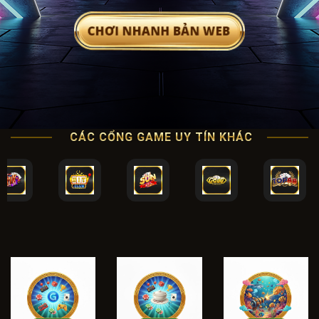
CÁC CỔNG GAME UY TÍN KHÁC