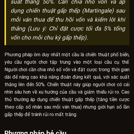
suất thắng 50%. Cần chia nhỏ vốn và áp
dụng chiến thuật gấp thếp (Martingale) sau
mỗi ván thua để thu hồi vốn và kiếm lời khi
thắng (Lưu ý: Chỉ đặt cược tối đa 5% tổng
vốn cho mỗi chu kỳ gấp thếp).
Phương pháp ôm duy nhất một cầu là chiến thuật phổ biến,
yêu cầu người chơi tập trung vào một loại cầu cụ thể.
Người chơi cần chia nhỏ số vốn và đặt cược trong thời gian
dài để nâng cao khả năng đoán đúng kết quả, với xác suất
thắng lên đến 50%. Chiến thuật này giúp người chơi có cái
nhìn sâu hơn về xu hướng của cầu và giảm thiểu rủi ro. Cao
thủ thường áp dụng chiến thuật gấp thếp (tăng tiền cược
theo cấp số nhân sau mỗi ván thua) nhưng giới hạn số lần
gấp thếp để tránh rủi ro mất trắng.
Phương pháp bẻ cầu