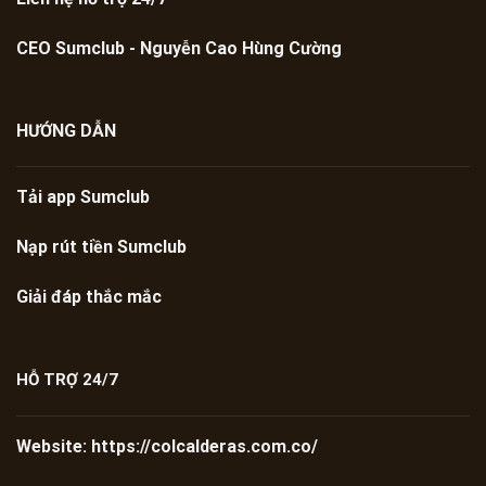
CEO Sumclub - Nguyễn Cao Hùng Cường
HƯỚNG DẪN
Tải app Sumclub
Nạp rút tiền Sumclub
Giải đáp thắc mắc
HỖ TRỢ 24/7
Website:
https://colcalderas.com.co/