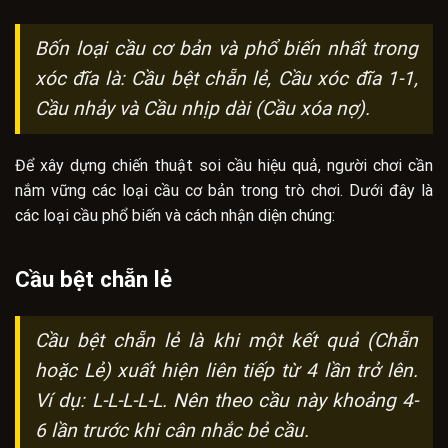
Bốn loại cầu cơ bản và phổ biến nhất trong
xóc đĩa là: Cầu bệt chẵn lẻ, Cầu xóc đĩa 1-1,
Cầu nhảy và Cầu nhịp dài (Cầu xóa nợ).
Để xây dựng chiến thuật soi cầu hiệu quả, người chơi cần
nắm vững các loại cầu cơ bản trong trò chơi. Dưới đây là
các loại cầu phổ biến và cách nhận diện chúng:
Cầu bệt chẵn lẻ
Cầu bệt chẵn lẻ là khi một kết quả (Chẵn
hoặc Lẻ) xuất hiện liên tiếp từ 4 lần trở lên.
Ví dụ: L-L-L-L-L. Nên theo cầu này khoảng 4-
6 lần trước khi cân nhắc bẻ cầu.