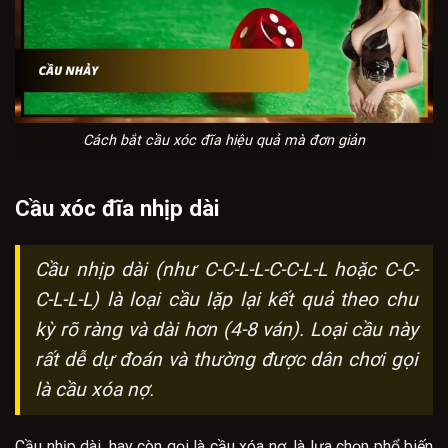
Cách bắt cầu xóc đĩa hiệu quả mà đơn giản
Cầu xóc đĩa nhịp dài
Cầu nhịp dài (như C-C-L-L-C-C-L-L hoặc C-C-
C-L-L-L) là loại cầu lặp lại kết quả theo chu
kỳ rõ ràng và dài hơn (4-8 ván). Loại cầu này
rất dễ dự đoán và thường được dân chơi gọi
là cầu xóa nợ.
Cầu nhịp dài, hay còn gọi là cầu xóa nợ, là lựa chọn phổ biến