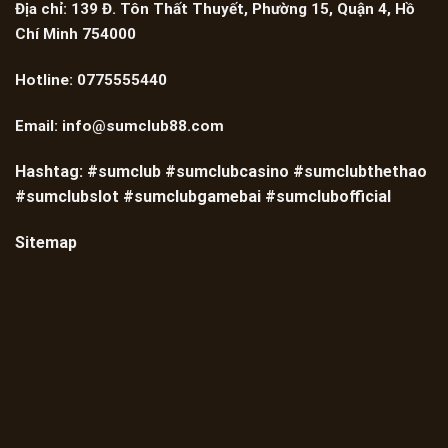
Địa chỉ: 139 Đ. Tôn Thất Thuyết, Phường 15, Quận 4, Hồ
Chí Minh 754000
Hotline: 0775555440
Email: info@
sumclub88.com
Hashtag: #sumclub #sumclubcasino #sumclubthethao
#sumclubslot #sumclubgamebai #sumclubofficial
Sitemap