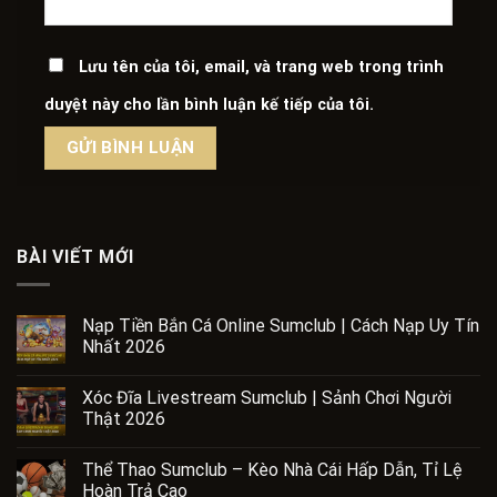
Lưu tên của tôi, email, và trang web trong trình
duyệt này cho lần bình luận kế tiếp của tôi.
BÀI VIẾT MỚI
Nạp Tiền Bắn Cá Online Sumclub | Cách Nạp Uy Tín
Nhất 2026
Xóc Đĩa Livestream Sumclub | Sảnh Chơi Người
Thật 2026
Thể Thao Sumclub – Kèo Nhà Cái Hấp Dẫn, Tỉ Lệ
Hoàn Trả Cao