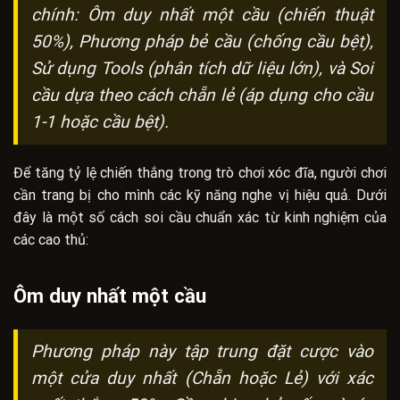
chính: Ôm duy nhất một cầu (chiến thuật
50%), Phương pháp bẻ cầu (chống cầu bệt),
Sử dụng Tools (phân tích dữ liệu lớn), và Soi
cầu dựa theo cách chẵn lẻ (áp dụng cho cầu
1-1 hoặc cầu bệt).
Để tăng tỷ lệ chiến thắng trong trò chơi xóc đĩa, người chơi
cần trang bị cho mình các kỹ năng nghe vị hiệu quả. Dưới
đây là một số cách soi cầu chuẩn xác từ kinh nghiệm của
các cao thủ:
Ôm duy nhất một cầu
Phương pháp này tập trung đặt cược vào
một cửa duy nhất (Chẵn hoặc Lẻ) với xác