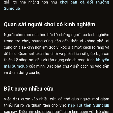
giải trí nhẹ nhàng hơn như
chơi bắn cá đổi thưởng
Sumclub
.
Quan sát người chơi có kinh nghiệm
Người chơi mới nên học hỏi từ những người có kinh nghiệm
trong trò chơi, nhưng cũng cần cẩn thận vì không phải ai
cũng chia sẻ kinh nghiệm đọc vị xóc đĩa một cách rõ ràng và
dễ hiểu. Quan sát cách họ chơi và phân tích sẽ giúp bạn cải
thiện kỹ năng soi cầu và tận dụng các chương trình
khuyến
mãi Sumclub
của mình. Đặc biệt chú ý đến cách họ vào tiền
và điểm dừng của họ.
Đặt cược nhiều cửa
Việc đặt cược vào nhiều cửa có thể giúp người mới giảm
thiểu rủi ro và thuận tiện cho việc
nạp rút tiền Sumclub
sau này. Điều này cho phép người chơi làm quen với trò chơi