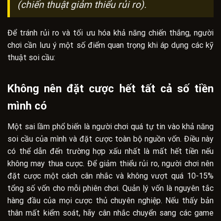
(chiến thuật giảm thiểu rủi ro).
Để tránh rủi ro và tối ưu hóa khả năng chiến thắng, người
chơi cần lưu ý một số điểm quan trọng khi áp dụng các kỹ
thuật soi cầu:
Không nên đặt cược hết tất cả số tiền
mình có
Một sai lầm phổ biến là người chơi quá tự tin vào khả năng
soi cầu của mình và đặt cược toàn bộ nguồn vốn. Điều này
có thể dẫn đến trường hợp xấu nhất là mất hết tiền nếu
không may thua cược. Để giảm thiểu rủi ro, người chơi nên
đặt cược một cách cân nhắc và không vượt quá 10-15%
tổng số vốn cho mỗi phiên chơi. Quản lý vốn là nguyên tắc
hàng đầu của mọi cược thủ chuyên nghiệp. Nếu thấy bản
thân mất kiểm soát, hãy cân nhắc chuyển sang các game